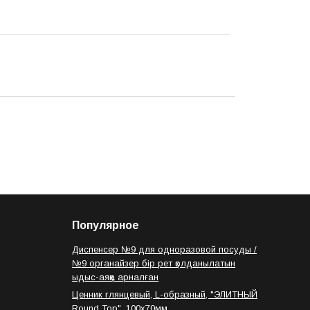
Популярное
Диспенсер №9 для одноразовой посуды /
№9 органайзер бір рет қолданылатын
ыдыс-аяққа арналған
Ценник глянцевый, L-образный, "ЭЛИТНЫЙ
Round Top", 100х70мм