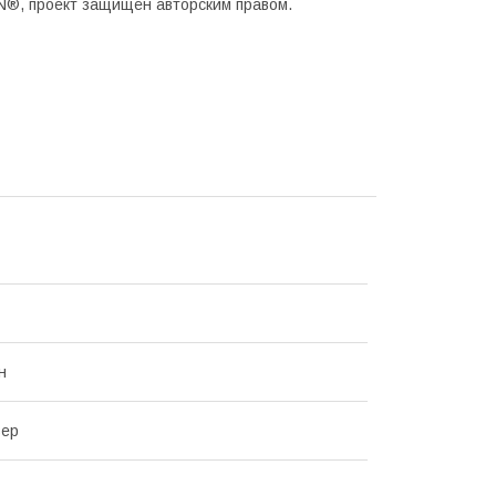
®, проект защищён авторским правом.
н
зер