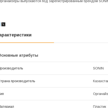
рганайзеры выпускаются под зарегистрированным брендом SONIN
арактеристики
Основные атрибуты
роизводитель
SONIN
трана производитель
Казахста
ип
Органай
Материал
Пластик