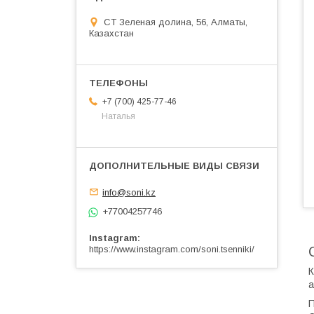
СТ Зеленая долина, 56, Алматы,
Казахстан
+7 (700) 425-77-46
Наталья
info@soni.kz
+77004257746
Instagram
https://www.instagram.com/soni.tsenniki/
К
а
П