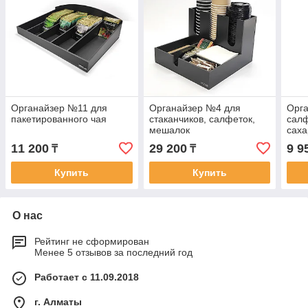
Органайзер №11 для
Органайзер №4 для
Орг
пакетированного чая
стаканчиков, салфеток,
салф
мешалок
саха
11 200
29 200
9 9
₸
₸
Купить
Купить
О нас
Рейтинг не сформирован
Менее 5 отзывов за последний год
Работает с 11.09.2018
г. Алматы