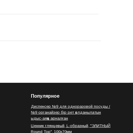
Популярное
Диспенсер №9 для одноразовой посуды /
№9 органайзер бір рет қолданылатын
ыдыс-аяққа арналған
Ценник глянцевый, L-образный, "ЭЛИТНЫЙ
Round Top", 100х70мм