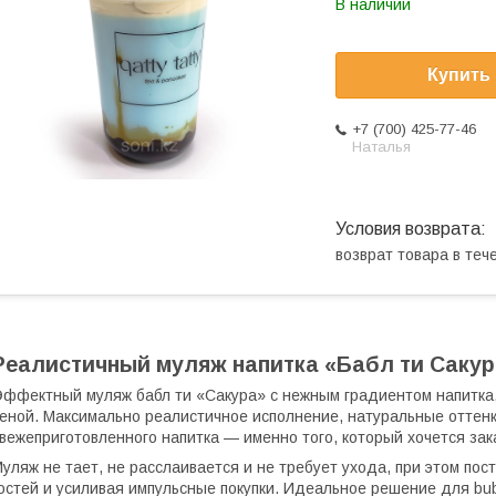
В наличии
Купить
+7 (700) 425-77-46
Наталья
возврат товара в те
Реалистичный муляж напитка «Бабл ти Сакур
ффектный муляж бабл ти «Сакура» с нежным градиентом напитка
еной. Максимально реалистичное исполнение, натуральные отте
вежеприготовленного напитка — именно того, который хочется зак
уляж не тает, не расслаивается и не требует ухода, при этом по
остей и усиливая импульсные покупки. Идеальное решение для bub