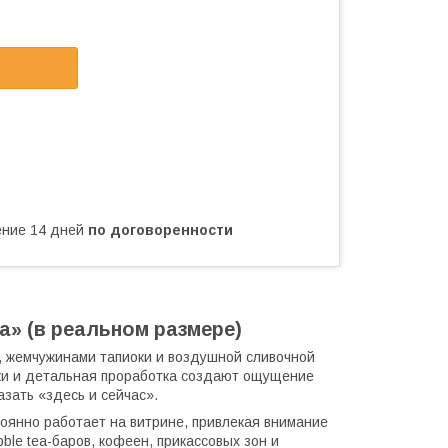
чение 14 дней
по договоренности
а» (в реальном размере)
, жемчужинами тапиоки и воздушной сливочной
нки и детальная проработка создают ощущение
азать «здесь и сейчас».
стоянно работает на витрине, привлекая внимание
ble tea-баров, кофеен, прикассовых зон и