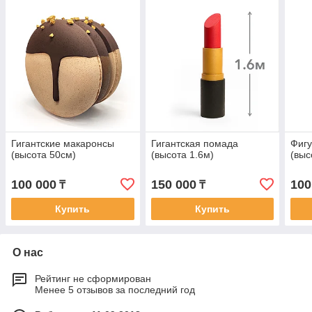
Гигантские макаронсы
Гигантская помада
Фигу
(высота 50см)
(высота 1.6м)
(выс
100 000
150 000
100
₸
₸
Купить
Купить
О нас
Рейтинг не сформирован
Менее 5 отзывов за последний год