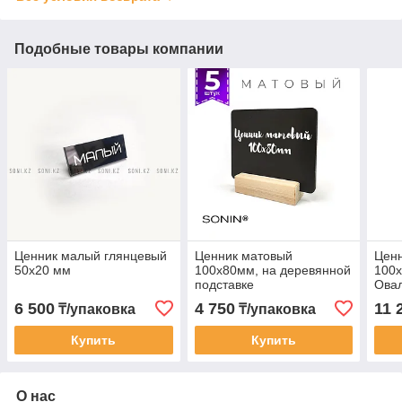
Подобные товары компании
Ценник малый глянцевый
Ценник матовый
Ценн
50х20 мм
100х80мм, на деревянной
100
подставке
Ова
6 500
4 750
11 
₸/упаковка
₸/упаковка
Купить
Купить
О нас